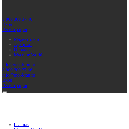
8 800 300 37 46
Вход
Регистрация
Маркетплейс
Аукцион
Продажа
Mycrane World
info@moi-kran.ru
8 800 300 37 46
info@moi-kran.ru
Вход
Регистрация
Главная